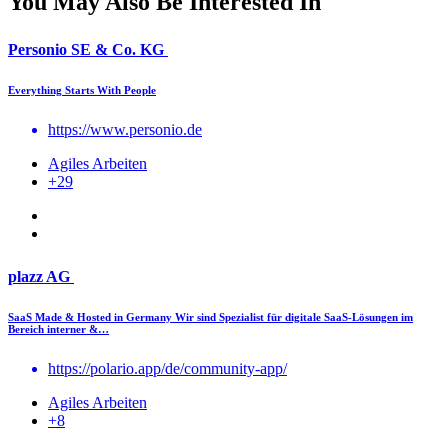
You May Also Be Interested In
Personio SE & Co. KG
Everything Starts With People
https://www.personio.de
Agiles Arbeiten
+29
plazz AG
SaaS Made & Hosted in Germany Wir sind Spezialist für digitale SaaS-Lösungen im
Bereich interner &…
https://polario.app/de/community-app/
Agiles Arbeiten
+8