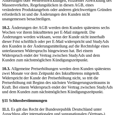
Änderungen oder Weiterentwicklungen, effizienter Abwicklung des
Massenverkehrs, Regelungslücken in diesen AGB, eines
veränderten Produktangebots oder anderen gleichwertigen Gründen
erforderlich ist und die Änderungen den Kunden nicht
unangemessen benachteiligen.
10.2.
Änderungen der AGB werden dem Kunden spätestens sechs
Wochen vor ihrem Inkrafttreten per E-Mail mitgeteilt. Die
Änderungen werden wirksam, wenn der Kunde nicht innerhalb
dieser Frist schriftlich oder per E-Mail widerspricht und StudyAds
den Kunden in der Änderungsmitteilung auf die Rechtsfolge eines
unterlassenen Widerspruchs hingewiesen hat. Bei einem
Widerspruch endet der Vertrag zwischen StudyAds und dem
Kunden zum nächstmöglichen Kündigungszeitpunkt.
10.3.
Allgemeine Preiserhöhungen werden dem Kunden spätestens
zwei Monate vor dem Zeitpunkt des Inkrafttretens mitgeteilt.
Widerspricht der Kunde der Preiserhöhung nicht, so tritt die
Preiserhöhung mit Beginn des nächsten Verlängerungszeitraums in
Kraft. Bei einem Widerspruch endet der Vertrag zwischen StudyAds
und dem Kunden zum nächstmöglichen Kündigungszeitpunkt.
§11 Schlussbestimmungen
11.1.
Es gilt das Recht der Bundesrepublik Deutschland unter
Ausschluss aller internationalen und supranationalen (Vertrags-)