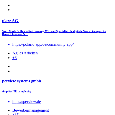
plazz AG
SaaS Made & Hosted in Germany Wir sind Spezialist für digitale SaaS-Lösungen im
Bereich interner &…
https://polario.app/de/community-app/
Agiles Arbeiten
+8
perview systems gmbh
simplify HR complexity
https://perview.de
Bewerbermanagement
+15