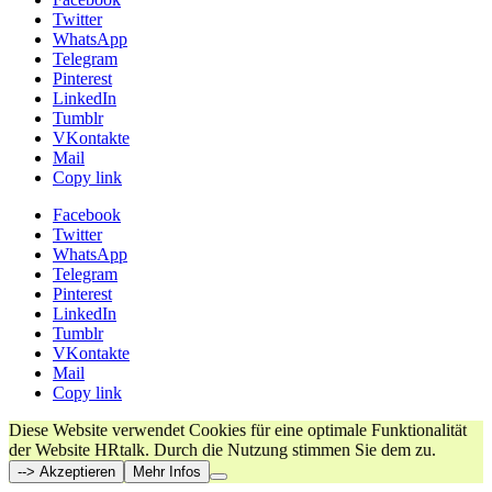
Twitter
WhatsApp
Telegram
Pinterest
LinkedIn
Tumblr
VKontakte
Mail
Copy link
Facebook
Twitter
WhatsApp
Telegram
Pinterest
LinkedIn
Tumblr
VKontakte
Mail
Copy link
Diese Website verwendet Cookies für eine optimale Funktionalität
der Website HRtalk. Durch die Nutzung stimmen Sie dem zu.
--> Akzeptieren
Mehr Infos