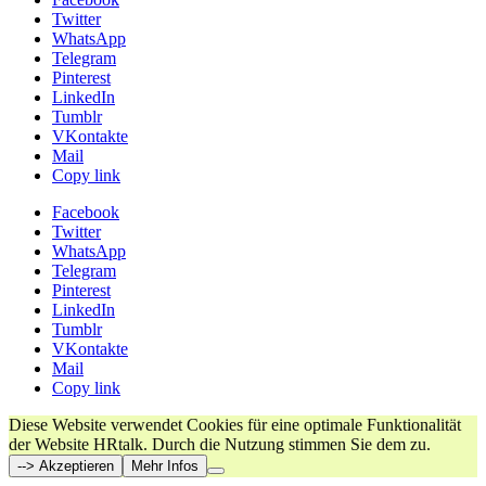
Twitter
WhatsApp
Telegram
Pinterest
LinkedIn
Tumblr
VKontakte
Mail
Copy link
Facebook
Twitter
WhatsApp
Telegram
Pinterest
LinkedIn
Tumblr
VKontakte
Mail
Copy link
Diese Website verwendet Cookies für eine optimale Funktionalität
der Website HRtalk. Durch die Nutzung stimmen Sie dem zu.
--> Akzeptieren
Mehr Infos