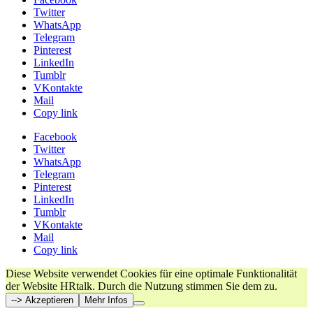
Twitter
WhatsApp
Telegram
Pinterest
LinkedIn
Tumblr
VKontakte
Mail
Copy link
Facebook
Twitter
WhatsApp
Telegram
Pinterest
LinkedIn
Tumblr
VKontakte
Mail
Copy link
Diese Website verwendet Cookies für eine optimale Funktionalität
der Website HRtalk. Durch die Nutzung stimmen Sie dem zu.
--> Akzeptieren
Mehr Infos