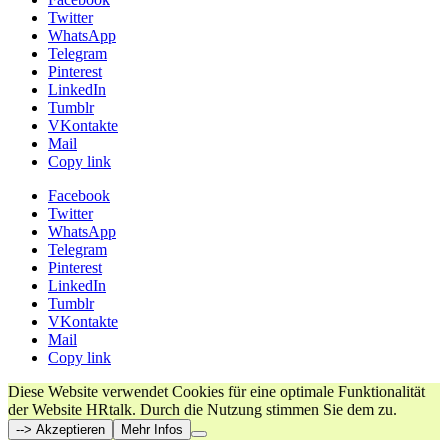
Twitter
WhatsApp
Telegram
Pinterest
LinkedIn
Tumblr
VKontakte
Mail
Copy link
Facebook
Twitter
WhatsApp
Telegram
Pinterest
LinkedIn
Tumblr
VKontakte
Mail
Copy link
Diese Website verwendet Cookies für eine optimale Funktionalität
der Website HRtalk. Durch die Nutzung stimmen Sie dem zu.
--> Akzeptieren
Mehr Infos