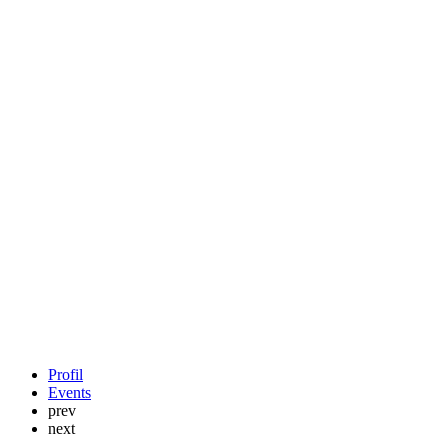
Stellenanzeigen
direkt bei
Google
schalten!
Email
service@persomatch.de
Website
Profil
Events
prev
next