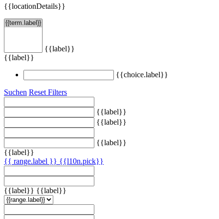
{{locationDetails}}
{{label}}
{{label}}
{{choice.label}}
Suchen
Reset Filters
{{label}}
{{label}}
{{label}}
{{label}}
{{ range.label }}
{{l10n.pick}}
{{label}}
{{label}}