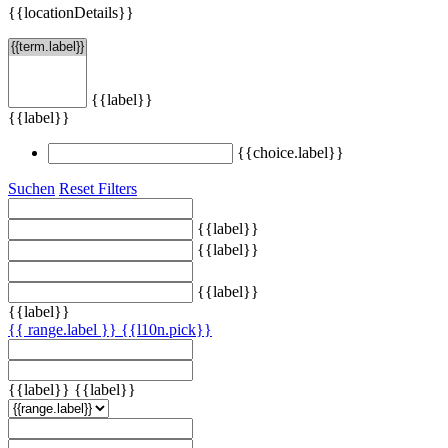
{{locationDetails}}
{{label}}
{{label}}
{{choice.label}}
Suchen
Reset Filters
{{label}}
{{label}}
{{label}}
{{label}}
{{ range.label }}
{{l10n.pick}}
{{label}}
{{label}}