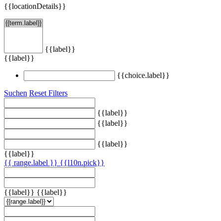
{{locationDetails}}
{{label}}
{{label}}
{{choice.label}}
Suchen
Reset Filters
{{label}}
{{label}}
{{label}}
{{label}}
{{ range.label }}
{{l10n.pick}}
{{label}}
{{label}}